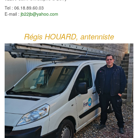
Tel : 06.18.89.60.03
E-mail :
jb22jb@yahoo.com
Régis HOUARD, antenniste